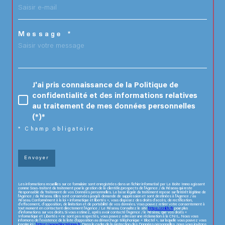
Message *
J'ai pris connaissance de la Politique de
confidentialité et des informations relatives
au traitement de mes données personnelles
(*)*
* Champ obligatoire
Envoyer
Les informations recueillies sur ce formulaire sont enregistrées dans un fichier informatisé par La Boite Immo agissant
comme Sous-traitant du traitement pour la gestion de la clientèle/prospects de l'Agence / du Réseau qui reste
Responsable du Traitement de vos Données personnelles. La base légale du traitement repose sur l'intérêt légitime de
l'Agence / du Réseau. Elles sont conservées jusqu'à demande de suppression et sont destinées à l'Agence / au
Réseau. Conformément à la loi « informatique et libertés », vous disposez des droits d’accès, de rectification,
d’effacement, d’opposition, de limitation et de portabilité de vos données. Vous pouvez retirer votre consentement à
tout moment en contactant directement l’Agence / Le Réseau. Consultez le site
https://cnil.fr/fr
pour plus
d’informations sur vos droits. Si vous estimez, après avoir contacté l'Agence / le Réseau, que vos droits «
Informatique et Libertés » ne sont pas respectés, vous pouvez adresser une réclamation à la CNIL. Nous vous
informons de l’existence de la liste d'opposition au démarchage téléphonique « Bloctel », sur laquelle vous pouvez vous
inscrire ici :
https://www.bloctel.gouv.fr
. Dans le cadre de la protection des Données personnelles, nous vous invitons