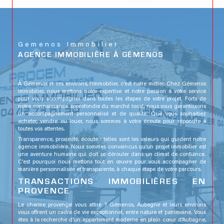
Gemenos Immobilier
AGENCE IMMOBILIÈRE À GÉMENOS
À Gémenos et ses environs, l'immobilier, c'est notre métier. Chez Gémenos
Immobilier, nous mettons notre expertise et notre passion à votre service
pour vous accompagner dans toutes les étapes de votre projet. Forts de
notre connaissance approfondie du marché local, nous vous garantissons
un accompagnement personnalisé et de qualité. Que vous souhaitiez
acheter, vendre ou louer, nous sommes à votre écoute pour répondre à
toutes vos attentes.
Transparence, proximité, écoute : telles sont les valeurs qui guident notre
agence immobilière. Nous sommes convaincus qu'un projet immobilier est
une aventure humaine qui doit se dérouler dans un climat de confiance.
C'est pourquoi nous mettons tout en œuvre pour vous accompagner de
manière personnalisée et transparente, à chaque étape de votre parcours.
TRANSACTIONS IMMOBILIÈRES EN
PROVENCE
Le charme provençal vous attire ? Gémenos, Aubagne et leurs environs
vous offrent un cadre de vie exceptionnel, entre nature et patrimoine. Vous
êtes à la recherche d'un appartement moderne en plein cœur d'Aubagne,