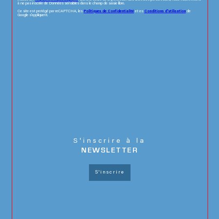
à ne pas inscrire de Données sensibles dans le champ de saisie libre.
Ce site est protégé par reCAPTCHA, les
Politiques de Confidentialité
et es
Conditions d'utilisation
de
Google s'appliquent.
s'inscrire à la
NEWSLETTER
S'inscrire