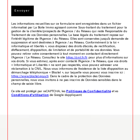
Envoyer
Les informations recueillies sur ce formulaire sont enregistrées dans un fichier
informatisé par La Boite Immo agissant comme Sous-traitant du traitement pour la
gestion de la clientèle/prospects de l'Agence / du Réseau qui reste Responsable du
Traitement de vos Données personnelles. La base légale du traitement repose sur
l'intérêt légitime de l'Agence / du Réseau. Elles sont conservées jusqu'à demande de
suppression et sont destinées à l'Agence / au Réseau. Conformément à la loi «
informatique et libertés », vous disposez des droits d’accès, de rectification,
d’effacement, d’opposition, de limitation et de portabilité de vos données. Vous
pouvez retirer votre consentement à tout moment en contactant directement
l’Agence / Le Réseau. Consultez le site
https://cnil.fr/fr
pour plus d’informations sur
vos droits. Si vous estimez, après avoir contacté l'Agence / le Réseau, que vos droits
« Informatique et Libertés » ne sont pas respectés, vous pouvez adresser une
réclamation à la CNIL. Nous vous informons de l’existence de la liste d'opposition au
démarchage téléphonique « Bloctel », sur laquelle vous pouvez vous inscrire ici :
https://www.bloctel.gouv.fr
. Dans le cadre de la protection des Données
personnelles, nous vous invitons à ne pas inscrire de Données sensibles dans le
champ de saisie libre.
Ce site est protégé par reCAPTCHA, les
Politiques de Confidentialité
et es
Conditions d'utilisation
de Google s'appliquent.