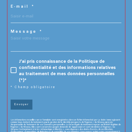
E-mail *
Message *
J'ai pris connaissance de la Politique de
confidentialité et des informations relatives
au traitement de mes données personnelles
(*)*
* Champ obligatoire
Envoyer
Les informations recueillies sur ce formulaire sont enregistrées dans un fichier informatisé par La Boite Immo agissant
comme Sous-traitant du traitement pour la gestion de la clientèle/prospects de l'Agence / du Réseau qui reste
Responsable du Traitement de vos Données personnelles. La base légale du traitement repose sur l'intérêt légitime de
l'Agence / du Réseau. Elles sont conservées jusqu'à demande de suppression et sont destinées à l'Agence / au
Réseau. Conformément à la loi « informatique et libertés », vous disposez des droits d’accès, de rectification,
d’effacement, d’opposition, de limitation et de portabilité de vos données. Vous pouvez retirer votre consentement à