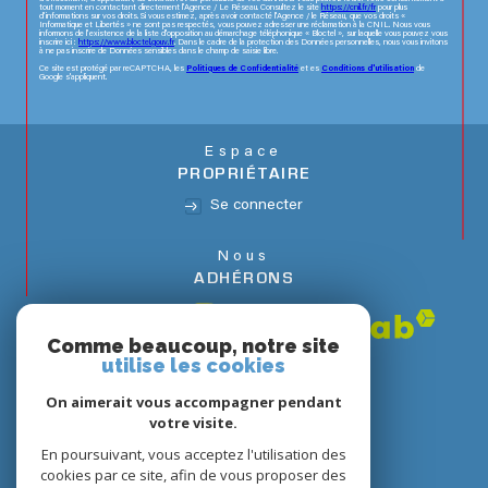
tout moment en contactant directement l’Agence / Le Réseau. Consultez le site
https://cnil.fr/fr
pour plus
d’informations sur vos droits. Si vous estimez, après avoir contacté l'Agence / le Réseau, que vos droits «
Informatique et Libertés » ne sont pas respectés, vous pouvez adresser une réclamation à la CNIL. Nous vous
informons de l’existence de la liste d'opposition au démarchage téléphonique « Bloctel », sur laquelle vous pouvez vous
inscrire ici :
https://www.bloctel.gouv.fr
. Dans le cadre de la protection des Données personnelles, nous vous invitons
à ne pas inscrire de Données sensibles dans le champ de saisie libre.
Ce site est protégé par reCAPTCHA, les
Politiques de Confidentialité
et es
Conditions d'utilisation
de
Google s'appliquent.
Espace
PROPRIÉTAIRE
Se connecter
Nous
ADHÉRONS
Comme beaucoup, notre site
utilise les cookies
On aimerait vous accompagner pendant
votre visite.
En poursuivant, vous acceptez l'utilisation des
cookies par ce site, afin de vous proposer des