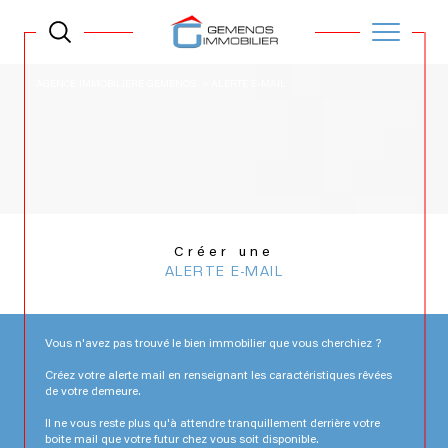
AGENCE IMMOBILIÈRE GÉMENOS
ALERTE E-MAIL
Créer une
ALERTE E-MAIL
Vous n'avez pas trouvé le bien immobilier que vous cherchiez ?
Créez votre alerte mail en renseignant les caractéristiques rêvées
de votre demeure.
Il ne vous reste plus qu'à attendre tranquillement derrière votre
boite mail que votre futur chez vous soit disponible.