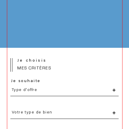
Je choisis
MES CRITÈRES
Je souhaite
Type
d'offre
Type d'offre
Type
d'offre
Votre type de bien