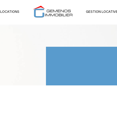
 LOCATIONS
GESTION LOCATIV
voir les
9
annonces
uer
Estimer
BUDGET
née