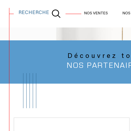
RECHERCHE
NOS VENTES
NOS
AGENCE IMMOBILIÈRE GÉMENOS
NOS LIENS
Acheter
Lo
TYPE DE BIEN
de l'ancien
à l'an
Découvrez t
NOS PARTENAI