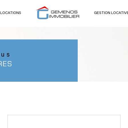
 LOCATIONS
GESTION LOCATIV
voir les
9
annonces
uer
Estimer
BUDGET
née
ous
RES