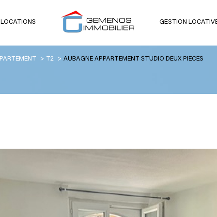
 LOCATIONS
GESTION LOCATIV
voir les
2
annonces
PARTEMENT
T2
AUBAGNE APPARTEMENT STUDIO DEUX PIECES
uer
Estimer
1
LOCALISATION
LOYER
née
e
2 Pièces