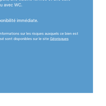
au avec WC. 
ublé
age
onibilité immédiate.
censeur
nformations sur les risques auxquels ce bien est 
é sont disponibles sur le site 
Géorisques