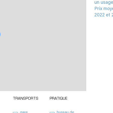
un usage
Prix moy
2022 et 
TRANSPORTS
PRATIQUE
gare
bureau de