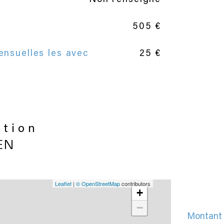
505 €
ensuelles les avec
25 €
ation
EN
Leaflet
|
© OpenStreetMap
contributors
+
−
Montant 