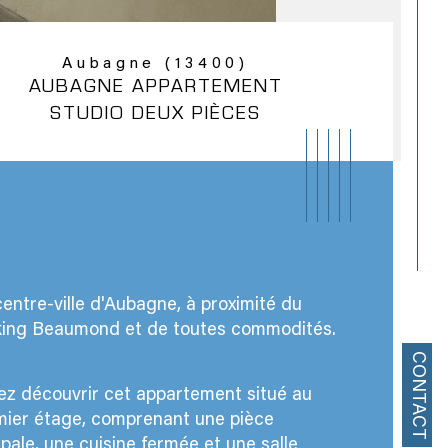
Aubagne (13400)
AUBAGNE APPARTEMENT
STUDIO DEUX PIÈCES
entre-ville d'Aubagne, à proximité du 
king Beaumond et de toutes commodités.
CONTACT
z découvrir cet appartement situé au 
mier étage, comprenant une pièce 
istiques
Valeurs
bre de pièces
ipale, une cuisine fermée et une salle 