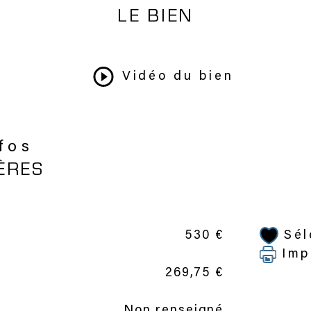
LE BIEN
Vidéo du bien
nfos
ÈRES
Sél
530 €
Imp
269,75 €
Non renseigné