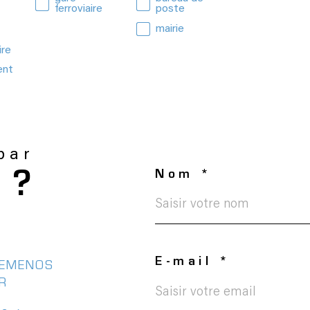
ferroviaire
poste
mairie
ire
ent
 par
Nom *
 ?
E-mail *
GEMENOS
ER