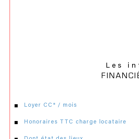
Les i
FINANCI
Loyer CC* / mois
Honoraires TTC charge locataire
Dont état des lieux