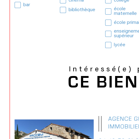
cinéma
collège
bar
école
bibliothèque
maternelle
école prima
enseignem
supérieur
lycée
Intéressé(e)
CE BIEN
AGENCE 
IMMOBILI