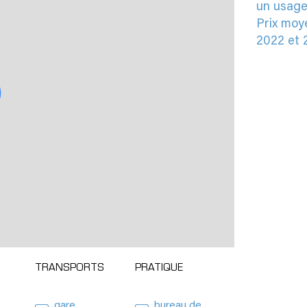
un usage
Prix moy
2022 et 
TRANSPORTS
PRATIQUE
gare
bureau de