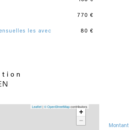
770 €
ensuelles les avec
80 €
ation
EN
Leaflet
|
© OpenStreetMap
contributors
+
−
Montant 