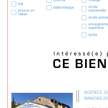
cinéma
collège
bar
école
bibliothèque
presse et
maternelle
tabac
école prima
enseignem
supérieur
lycée
Intéressé(e)
CE BIEN
AGENCE 
IMMOBILI