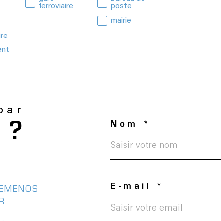
ferroviaire
poste
mairie
ire
ent
 par
Nom *
 ?
E-mail *
GEMENOS
ER