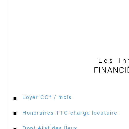
Les i
FINANCI
Loyer CC* / mois
Honoraires TTC charge locataire
Dont état des lieux