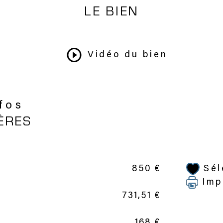
LE BIEN
Vidéo du bien
nfos
ÈRES
Sél
850 €
Imp
731,51 €
168 €