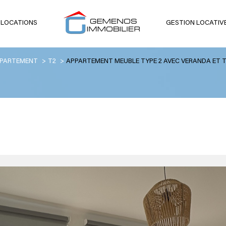
 LOCATIONS
GESTION LOCATIV
voir les
2
annonces
PARTEMENT
T2
APPARTEMENT MEUBLE TYPE 2 AVEC VERANDA ET 
uer
Estimer
1
LOCALISATION
LOYER
née
e
2 Pièces