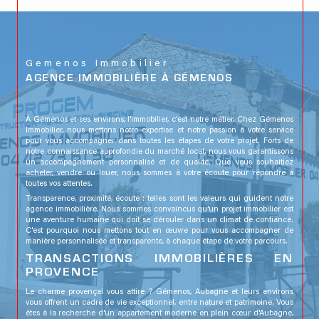
Gemenos Immobilier
AGENCE IMMOBILIÈRE À GÉMENOS
À Gémenos et ses environs, l'immobilier, c'est notre métier. Chez Gémenos
Immobilier, nous mettons notre expertise et notre passion à votre service
pour vous accompagner dans toutes les étapes de votre projet. Forts de
notre connaissance approfondie du marché local, nous vous garantissons
un accompagnement personnalisé et de qualité. Que vous souhaitiez
acheter, vendre ou louer, nous sommes à votre écoute pour répondre à
toutes vos attentes.
Transparence, proximité, écoute : telles sont les valeurs qui guident notre
agence immobilière. Nous sommes convaincus qu'un projet immobilier est
une aventure humaine qui doit se dérouler dans un climat de confiance.
C'est pourquoi nous mettons tout en œuvre pour vous accompagner de
manière personnalisée et transparente, à chaque étape de votre parcours.
TRANSACTIONS IMMOBILIÈRES EN
PROVENCE
Le charme provençal vous attire ? Gémenos, Aubagne et leurs environs
vous offrent un cadre de vie exceptionnel, entre nature et patrimoine. Vous
êtes à la recherche d'un appartement moderne en plein cœur d'Aubagne,