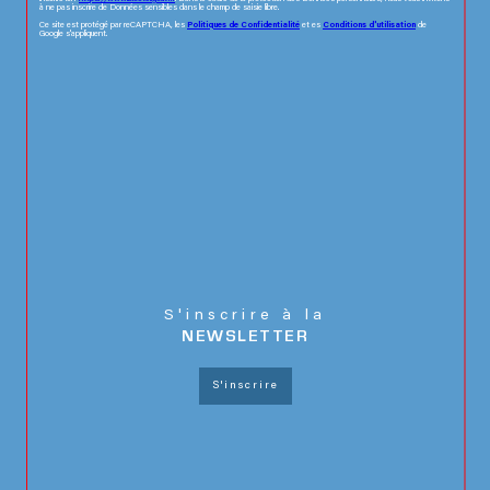
à ne pas inscrire de Données sensibles dans le champ de saisie libre.
Ce site est protégé par reCAPTCHA, les
Politiques de Confidentialité
et es
Conditions d'utilisation
de
Google s'appliquent.
s'inscrire à la
NEWSLETTER
S'inscrire