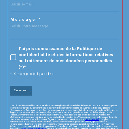
Message *
J'ai pris connaissance de la Politique de
confidentialité et des informations relatives
au traitement de mes données personnelles
(*)*
* Champ obligatoire
Envoyer
Les informations recueillies sur ce formulaire sont enregistrées dans un fichier informatisé par La Boite Immo agissant
comme Sous-traitant du traitement pour la gestion de la clientèle/prospects de l'Agence / du Réseau qui reste
Responsable du Traitement de vos Données personnelles. La base légale du traitement repose sur l'intérêt légitime de
l'Agence / du Réseau. Elles sont conservées jusqu'à demande de suppression et sont destinées à l'Agence / au
Réseau. Conformément à la loi « informatique et libertés », vous disposez des droits d’accès, de rectification,
d’effacement, d’opposition, de limitation et de portabilité de vos données. Vous pouvez retirer votre consentement à
tout moment en contactant directement l’Agence / Le Réseau. Consultez le site
https://cnil.fr/fr
pour plus
d’informations sur vos droits. Si vous estimez, après avoir contacté l'Agence / le Réseau, que vos droits «
Informatique et Libertés » ne sont pas respectés, vous pouvez adresser une réclamation à la CNIL. Nous vous
informons de l’existence de la liste d'opposition au démarchage téléphonique « Bloctel », sur laquelle vous pouvez vous
inscrire ici :
https://www.bloctel.gouv.fr
. Dans le cadre de la protection des Données personnelles, nous vous invitons