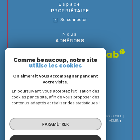
Espace
PROPRIÉTAIRE
Se connecter
Nous
ADHÉRONS
Comme beaucoup, notre site
utilise les cookies
On aimerait vous accompagner pendant
votre visite.
En poursuivant, vous acceptez l'utilisation des
cookies par ce site, afin de vous proposer des
contenus adaptés et réaliser des statistiques !
© 2026 | TOUS DROITS RÉSERVÉS | TRADUCTION POWERED BY GOOGLE |
NOS HONORAIRES
PLAN DU SITE
MENTIONS LÉGALES
ADMIN
PARAMÉTRER
NOS LIENS
POLITIQUE RGPD
COOKIES